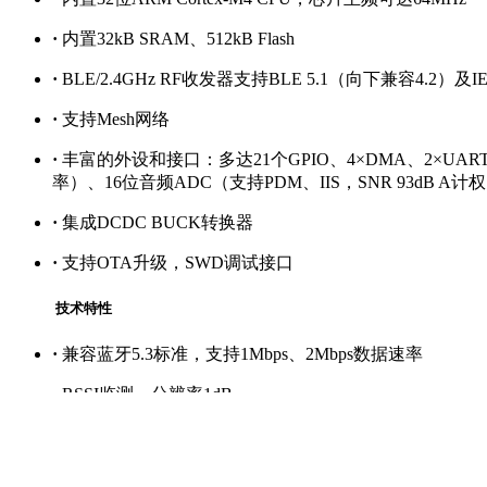
·
内置32kB SRAM、512kB Flash
·
BLE/2.4GHz RF收发器支持BLE 5.1（向下兼容4.2）及IE
·
支持Mesh网络
·
丰富的外设和接口：多达21个GPIO、4×DMA、2×UART、
率）、16位音频ADC（支持PDM、IIS，SNR 93d
·
集成DCDC BUCK转换器
·
支持OTA升级，SWD调试接口
技术特性
·
兼容蓝牙5.3标准，支持1Mbps、2Mbps数据速率
·
RSSI监测，分辨率1dB
·
低功耗：RX峰值电流4.9mA，TX@0dBm峰值电流4.9m
·
单电源供电：1.8V ～ 3.6V