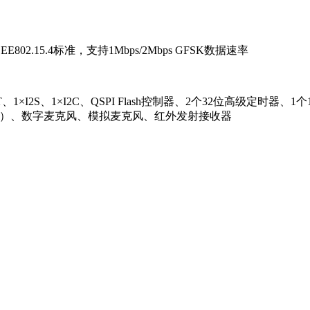
EE802.15.4标准，支持1Mbps/2Mbps GFSK数据速率
1×I2S、1×I2C、QSPI Flash控制器、2个32位高级定时器、
B A计权）、数字麦克风、模拟麦克风、红外发射接收器
A，睡眠模式（32K RAM保持，32K RC开启）电流2.9μA