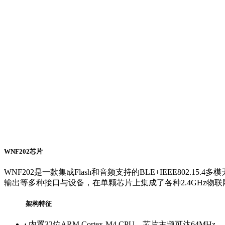
WNF202芯片
WNF202是一款集成Flash和音频支持的BLE+IEEE802.15.4
输出等多种接口与设备，在单颗芯片上集成了各种2.4GHz物联网
架构特征
·
内置32位ARM Cortex-M4 CPU，芯片主频可达64MHz